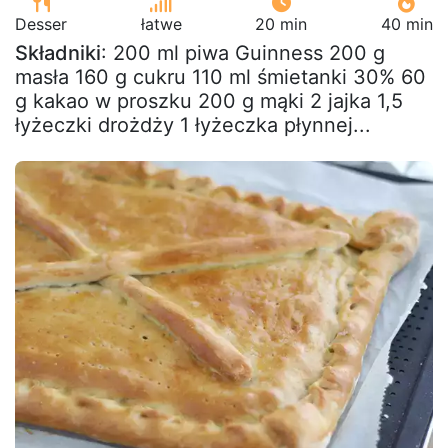
Desser
łatwe
20 min
40 min
Składniki
: 200 ml piwa Guinness 200 g
masła 160 g cukru 110 ml śmietanki 30% 60
g kakao w proszku 200 g mąki 2 jajka 1,5
łyżeczki drożdży 1 łyżeczka płynnej...