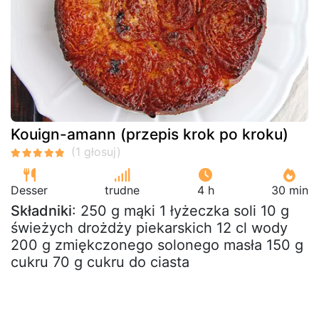
Kouign-amann (przepis krok po kroku)
Desser
trudne
4 h
30 min
Składniki
: 250 g mąki 1 łyżeczka soli 10 g
świeżych drożdży piekarskich 12 cl wody
200 g zmiękczonego solonego masła 150 g
cukru 70 g cukru do ciasta