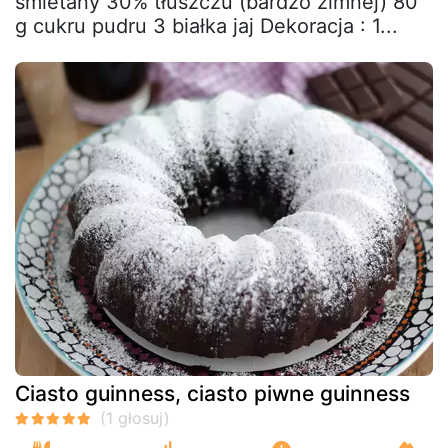
śmietany 30% tłuszczu (bardzo zimnej) 80
g cukru pudru 3 białka jaj Dekoracja : 1...
Ciasto guinness, ciasto piwne guinness