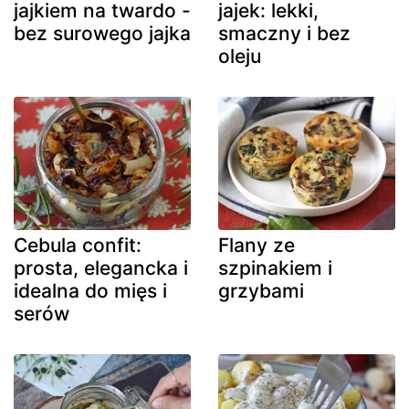
jajkiem na twardo -
jajek: lekki,
bez surowego jajka
smaczny i bez
oleju
Cebula confit:
Flany ze
prosta, elegancka i
szpinakiem i
idealna do mięs i
grzybami
serów