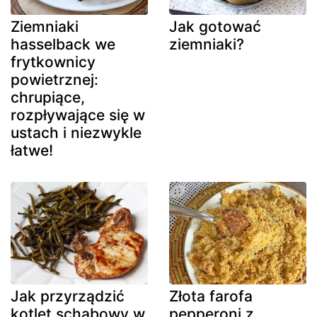
Ziemniaki
Jak gotować
hasselback we
ziemniaki?
frytkownicy
powietrznej:
chrupiące,
rozpływające się w
ustach i niezwykle
łatwe!
Jak przyrządzić
Złota farofa
kotlet schabowy w
pepperoni z