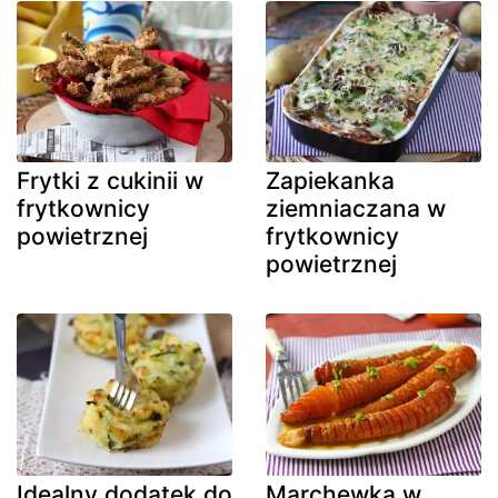
Frytki z cukinii w
Zapiekanka
frytkownicy
ziemniaczana w
powietrznej
frytkownicy
powietrznej
Idealny dodatek do
Marchewka w