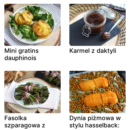
Mini gratins
Karmel z daktyli
dauphinois
Fasolka
Dynia piżmowa w
szparagowa z
stylu hasselback: