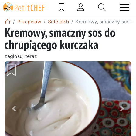
Przepisów
Side dish
Kremowy, smaczny sos do
Kremowy, smaczny sos do
chrupiącego kurczaka
zagłosuj teraz
Wróć
Dalej