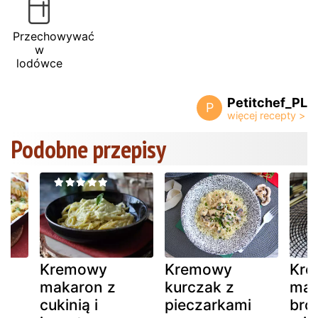
Przechowywać
w
lodówce
Petitchef_PL
P
Podobne przepisy
Kremowy
Kremowy
Kr
makaron z
kurczak z
mak
cukinią i
pieczarkami
brok