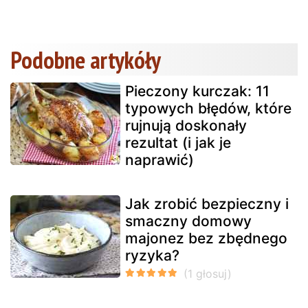
Podobne artykóły
Pieczony kurczak: 11
typowych błędów, które
rujnują doskonały
rezultat (i jak je
naprawić)
Jak zrobić bezpieczny i
smaczny domowy
majonez bez zbędnego
ryzyka?