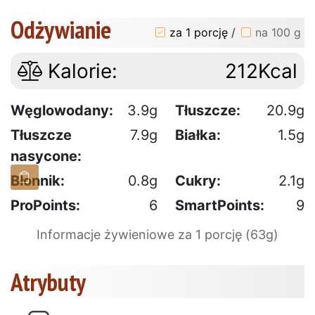
Odżywianie
za 1 porcję
/
na 100 g
Kalorie:
212Kcal
Węglowodany:
3.9g
Tłuszcze:
20.9g
Tłuszcze
7.9g
Białka:
1.5g
nasycone:
Błonnik:
0.8g
Cukry:
2.1g
ProPoints:
6
SmartPoints:
9
Informacje żywieniowe za 1 porcję (63g)
Atrybuty