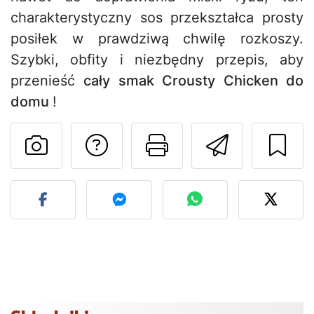
charakterystyczny sos przekształca prosty
posiłek w prawdziwą chwilę rozkoszy.
Szybki, obfity i niezbędny przepis, aby
przenieść
cały smak Crousty Chicken do
domu
!
Zadaj pytanie auto
Drukuj stronę
Wyślij 
Opublikuj zdjęcie tego pr