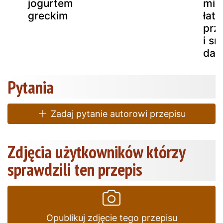
jogurtem
mig
greckim
łat
prz
i s
dan
Pytania
Zadaj pytanie autorowi przepisu
Zdjęcia użytkowników którzy
sprawdzili ten przepis
Opublikuj zdjęcie tego przepisu