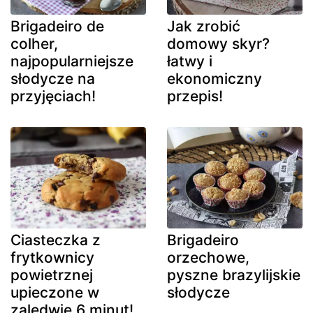
Brigadeiro de
Jak zrobić
colher,
domowy skyr?
najpopularniejsze
łatwy i
słodycze na
ekonomiczny
przyjęciach!
przepis!
Ciasteczka z
Brigadeiro
frytkownicy
orzechowe,
powietrznej
pyszne brazylijskie
upieczone w
słodycze
zaledwie 6 minut!