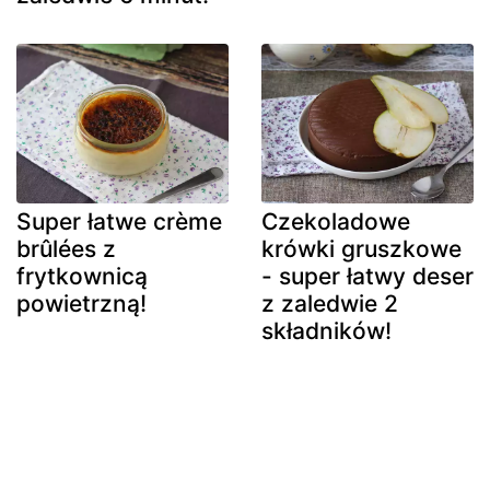
Super łatwe crème
Czekoladowe
brûlées z
krówki gruszkowe
frytkownicą
- super łatwy deser
powietrzną!
z zaledwie 2
składników!