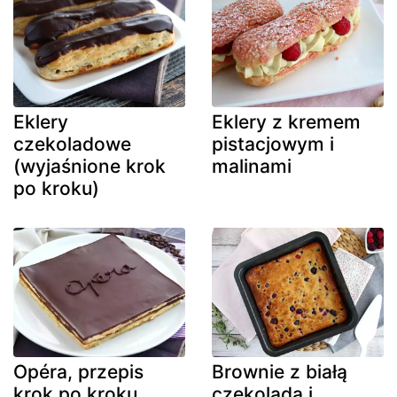
Eklery
Eklery z kremem
czekoladowe
pistacjowym i
(wyjaśnione krok
malinami
po kroku)
Opéra, przepis
Brownie z białą
krok po kroku
czekoladą i