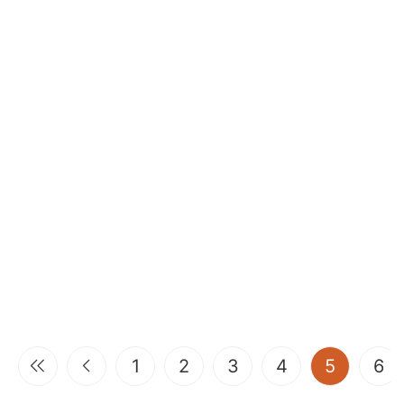
(current
1
2
3
4
5
6