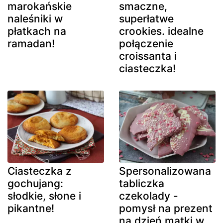
marokańskie
smaczne,
naleśniki w
superłatwe
płatkach na
crookies. idealne
ramadan!
połączenie
croissanta i
ciasteczka!
Ciasteczka z
Spersonalizowana
gochujang:
tabliczka
słodkie, słone i
czekolady -
pikantne!
pomysł na prezent
na dzień matki w