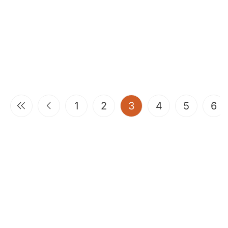
(current)
1
2
3
4
5
6