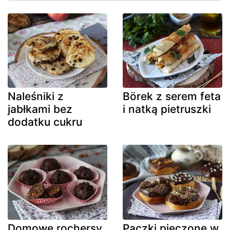
Naleśniki z
Börek z serem feta
jabłkami bez
i natką pietruszki
dodatku cukru
Domowe rochersy
Pączki pieczone w