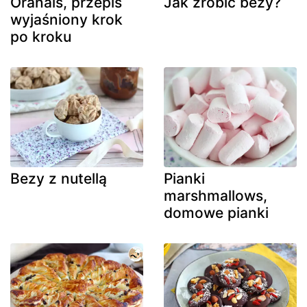
Oranais, przepis
Jak zrobić bezy?
wyjaśniony krok
po kroku
Bezy z nutellą
Pianki
marshmallows,
domowe pianki