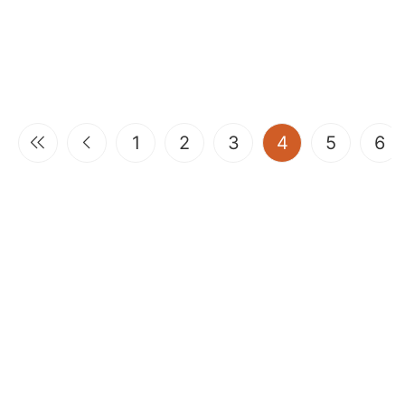
(current)
1
2
3
4
5
6