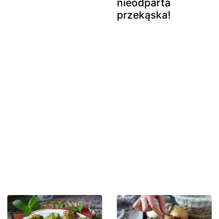
nieodparta
przekąska!