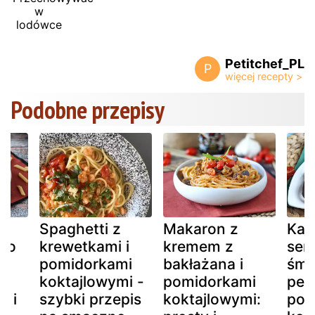
w
lodówce
Petitchef_PL
P
Podobne przepisy
Spaghetti z
Makaron z
Kan
sto
krewetkami i
kremem z
ser
pomidorkami
bakłażana i
śmi
i
koktajlowymi -
pomidorkami
pest
i i
szybki przepis
koktajlowymi:
pom