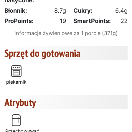
nasycone:
Błonnik:
8.7g
Cukry:
6.4g
ProPoints:
19
SmartPoints:
22
Informacje żywieniowe za 1 porcję (371g)
Sprzęt do gotowania
piekarnik
Atrybuty
Przechowywać