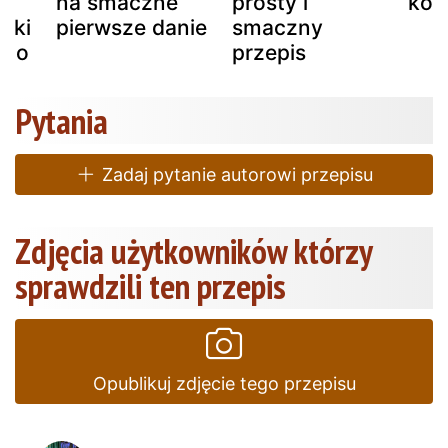
na smaczne
prosty i
kok
ybki
pierwsze danie
smaczny
ato
przepis
Pytania
Zadaj pytanie autorowi przepisu
Zdjęcia użytkowników którzy
sprawdzili ten przepis
Opublikuj zdjęcie tego przepisu