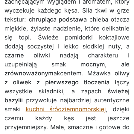
zachęcającym wyglądem i aromatem, który
wyczekuje każdego kęsa. Siła tkwi w grze
tekstur:
chrupiąca podstawa
chleba otacza
miękkie, żylaste nadzienie, które delikatnie
się topi. Świeże pomidorki koktajlowe
dodają soczystej i lekko słodkiej nuty, a
czarne oliwki
nadają charakteru i
uzupełniają smak
mocnym, ale
zrównoważonym
akcentem. Mżawka
oliwy
z oliwek z pierwszego tłoczenia
łączy
wszystkie składniki, a zapach
świeżej
bazylii
przywołuje najbardziej autentyczne
smaki
kuchni śródziemnomorskiej
, dzięki
czemu każdy kęs jest jeszcze
przyjemniejszy. Małe, smaczne i gotowe do