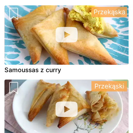
Przekąska
Samoussas z curry
Przekąski