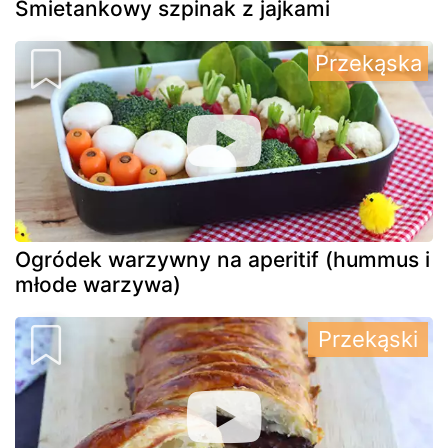
Śmietankowy szpinak z jajkami
Przekąska
Ogródek warzywny na aperitif (hummus i
młode warzywa)
Przekąski