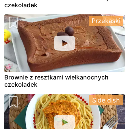
czekoladek
Przekąski
Brownie z resztkami wielkanocnych
czekoladek
Side dish