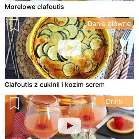
Morelowe clafoutis
Danie główne
Clafoutis z cukinii i kozim serem
Drink