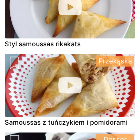
Styl samoussas rikakats
Przekąska
Samoussas z tuńczykiem i pomidorami
Desser