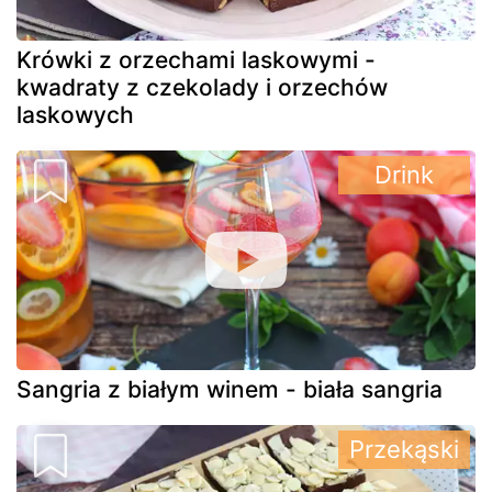
Krówki z orzechami laskowymi -
kwadraty z czekolady i orzechów
laskowych
Drink
Sangria z białym winem - biała sangria
Przekąski