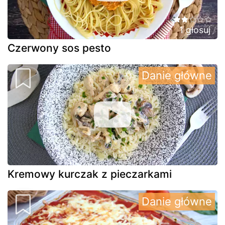
1 głosuj
Czerwony sos pesto
Danie główne
Kremowy kurczak z pieczarkami
Danie główne