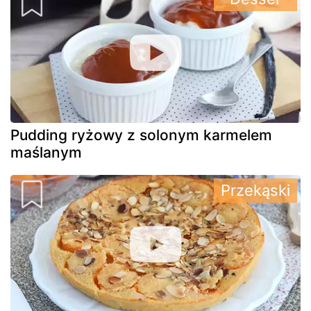
Pudding ryżowy z solonym karmelem
maślanym
Przekąski