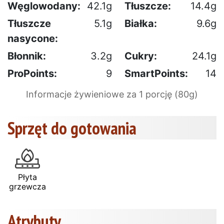
Węglowodany:
42.1g
Tłuszcze:
14.4g
Tłuszcze
5.1g
Białka:
9.6g
nasycone:
Błonnik:
3.2g
Cukry:
24.1g
ProPoints:
9
SmartPoints:
14
Informacje żywieniowe za 1 porcję (80g)
Sprzęt do gotowania
Płyta
grzewcza
Atrybuty