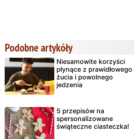
Podobne artykóły
Niesamowite korzyści
płynące z prawidłowego
żucia i powolnego
jedzenia
5 przepisów na
spersonalizowane
świąteczne ciasteczka!