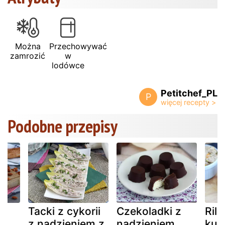
Można
Przechowywać
zamrozić
w
lodówce
Petitchef_PL
P
Podobne przepisy
Tacki z cykorii
Czekoladki z
Rill
z nadzieniem z
nadzieniem
kur