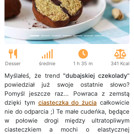
Wróć
Dalej
Desser
średnie
1 h 35 m
341 Kcal
Myślałeś, że trend
"dubajskiej czekolady
"
powiedział już swoje ostatnie słowo?
Pomyśl jeszcze raz... Powraca z zemstą
dzięki tym
ciasteczka do żucia
całkowicie
nie do odparcia ;) Te małe cudeńka, będące
w połowie drogi między ultratopliwym
ciasteczkiem a mochi o elastycznej