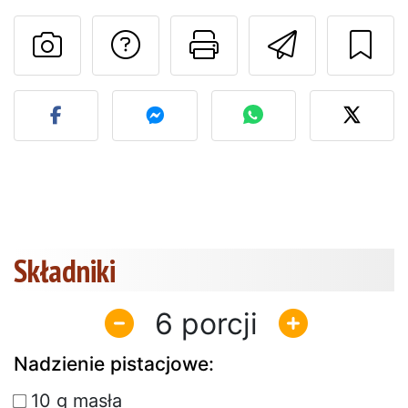
Zadaj pytanie auto
Drukuj stronę
Wyślij 
Opublikuj zdjęcie tego pr
Składniki
6
Nadzienie pistacjowe:
10 g masła