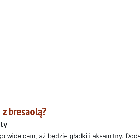
 z bresaolą?
ty
j go widelcem, aż będzie gładki i aksamitny. Dod