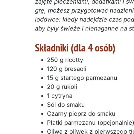
zajęte pieczeniami, dodatkami i ś
grę, możesz przygotować nadzieni
lodówce: kiedy nadejdzie czas poda
aby były świeże i nienaganne na st
Składniki (dla 4 osób)
250 g ricotty
120 g bresaoli
15 g startego parmezanu
20 g rukoli
1 cytryna
Sól do smaku
Czarny pieprz do smaku
Płatki parmezanu (opcjonalnie
Oliwa z oliwek z pierwszego t