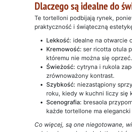
Dlaczego są idealne do ś
Te tortelloni podbijają rynek, pon
praktyczność i świąteczną estetyk
Lekkość
: idealne na otwarcie 
Kremowość:
ser ricotta otul
któremu nie można się oprzeć
Świeżość:
cytryna i rukola za
zrównoważony kontrast.
Szybkość:
niezastąpiony sprzy
roku, kiedy w kuchni liczy się
Scenografia:
bresaola przypom
każde tortellone ma elegancki
Co więcej, są one niegotowane, wię