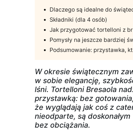
Dlaczego są idealne do świąt
Składniki (dla 4 osób)
Jak przygotować tortelloni z b
Pomysły na jeszcze bardziej ś
Podsumowanie: przystawka, któr
W okresie świątecznym zaw
w sobie elegancję, szybkość
lśni. Tortelloni Bresaola na
przystawką: bez gotowania,
że wyglądają jak coś z cate
nieodparte, są doskonałym 
bez obciążania.