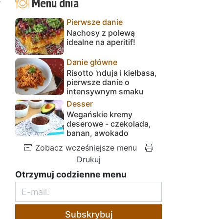
Menu dnia
ć
Pierwsze danie
Nachosy z polewą
idealne na aperitif!
Danie główne
Risotto 'nduja i kiełbasa,
pierwsze danie o
intensywnym smaku
Desser
Wegańskie kremy
deserowe - czekolada,
banan, awokado
Zobacz wcześniejsze menu
Drukuj
Otrzymuj codzienne menu
Subskrybuj