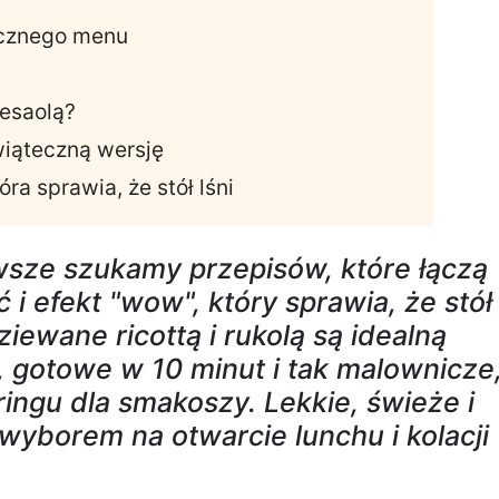
ecznego menu
resaolą?
wiąteczną wersję
a sprawia, że stół lśni
sze szukamy przepisów, które łączą
 i efekt "wow", który sprawia, że stół
dziewane ricottą i rukolą są idealną
 gotowe w 10 minut i tak malownicze
ringu dla smakoszy. Lekkie, świeże i
wyborem na otwarcie lunchu i kolacji