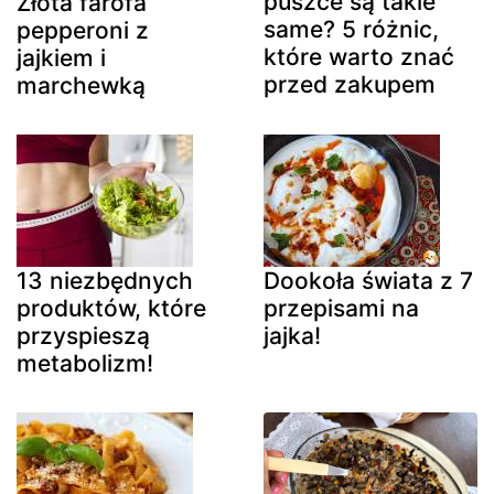
puszce są takie
Złota farofa
same? 5 różnic,
pepperoni z
które warto znać
jajkiem i
przed zakupem
marchewką
13 niezbędnych
Dookoła świata z 7
produktów, które
przepisami na
przyspieszą
jajka!
metabolizm!