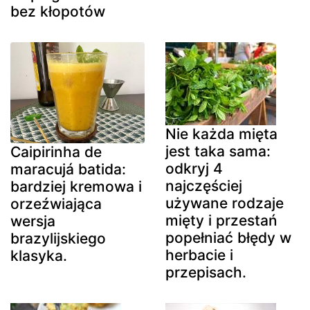
bez kłopotów
Nie każda mięta
jest taka sama:
Caipirinha de
odkryj 4
maracujá batida:
najczęściej
bardziej kremowa i
używane rodzaje
orzeźwiająca
mięty i przestań
wersja
popełniać błędy w
brazylijskiego
herbacie i
klasyka.
przepisach.