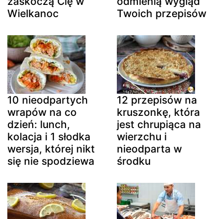
zaskoczą Cię w
odmienią wygląd
Wielkanoc
Twoich przepisów
10 nieodpartych
12 przepisów na
wrapów na co
kruszonkę, która
dzień: lunch,
jest chrupiąca na
kolacja i 1 słodka
wierzchu i
wersja, której nikt
nieodparta w
się nie spodziewa
środku