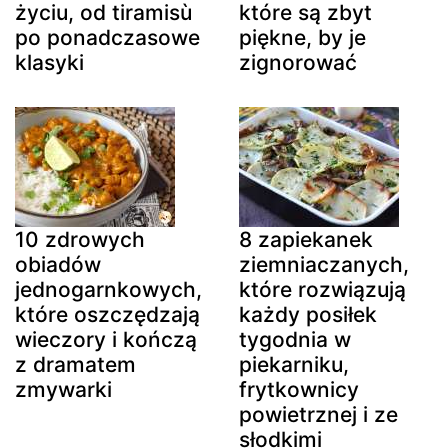
życiu, od tiramisù
które są zbyt
po ponadczasowe
piękne, by je
klasyki
zignorować
10 zdrowych
8 zapiekanek
obiadów
ziemniaczanych,
jednogarnkowych,
które rozwiązują
które oszczędzają
każdy posiłek
wieczory i kończą
tygodnia w
z dramatem
piekarniku,
zmywarki
frytkownicy
powietrznej i ze
słodkimi