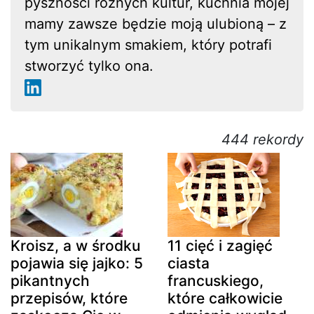
pyszności różnych kultur, kuchnia mojej
mamy zawsze będzie moją ulubioną – z
tym unikalnym smakiem, który potrafi
stworzyć tylko ona.
444 rekordy
Kroisz, a w środku
11 cięć i zagięć
pojawia się jajko: 5
ciasta
pikantnych
francuskiego,
przepisów, które
które całkowicie