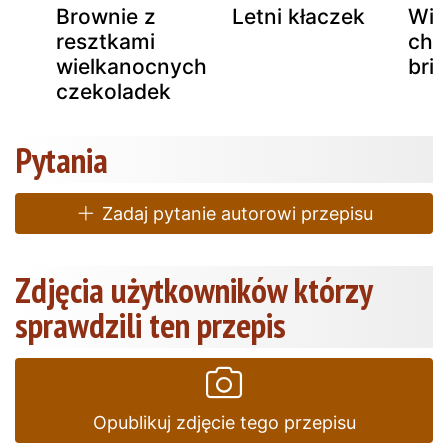
a
Brownie z
Letni kłaczek
Wil
resztkami
chr
wielkanocnych
bri
czekoladek
Pytania
Zadaj pytanie autorowi przepisu
Zdjęcia użytkowników którzy
sprawdzili ten przepis
Opublikuj zdjęcie tego przepisu