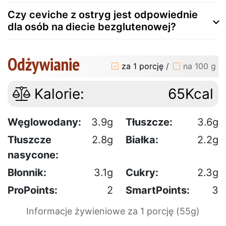
Czy ceviche z ostryg jest odpowiednie
dla osób na diecie bezglutenowej?
Odżywianie
za 1 porcję
/
na 100 g
Kalorie:
65Kcal
Węglowodany:
3.9g
Tłuszcze:
3.6g
Tłuszcze
2.8g
Białka:
2.2g
nasycone:
Błonnik:
3.1g
Cukry:
2.3g
ProPoints:
2
SmartPoints:
3
Informacje żywieniowe za 1 porcję (55g)