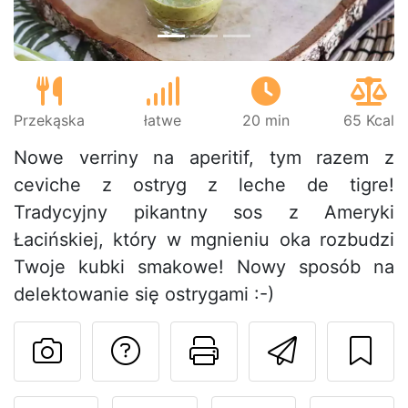
Przekąska
łatwe
20 min
65 Kcal
Nowe verriny na aperitif, tym razem z
ceviche z ostryg z leche de tigre!
Tradycyjny pikantny sos z Ameryki
Łacińskiej, który w mgnieniu oka rozbudzi
Twoje kubki smakowe! Nowy sposób na
delektowanie się ostrygami :-)
Zadaj pytanie auto
Drukuj stronę
Wyślij 
Opublikuj zdjęcie tego pr