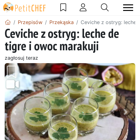
Przepisów
Przekąska
Ceviche z ostryg: leche 
Ceviche z ostryg: leche de
tigre i owoc marakuji
zagłosuj teraz
Wróć
Dalej