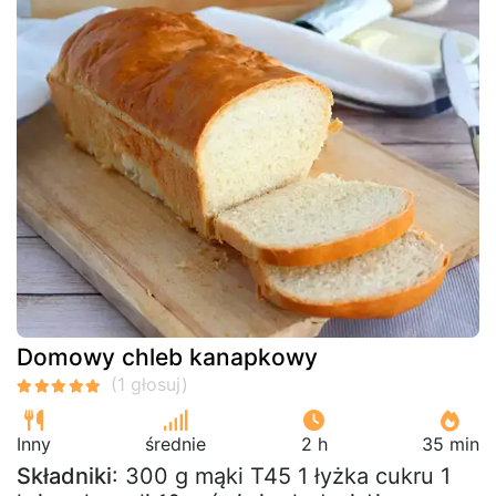
Domowy chleb kanapkowy
Inny
średnie
2 h
35 min
Składniki
: 300 g mąki T45 1 łyżka cukru 1