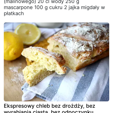
(malinowego) 20 cl wody 250 g
mascarpone 100 g cukru 2 jajka migdały w
płatkach
Ekspresowy chleb bez drożdży, bez
wyrabiania ciasta, bez odpoczynku