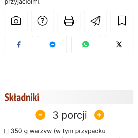
przyjaciółmi.
Zadaj pytanie auto
Drukuj stronę
Wyślij 
Opublikuj zdjęcie tego pr
Składniki
3
350 g warzyw (w tym przypadku