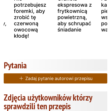
potrzebujesz
ekspresowa z
kap
foremki, aby
frytkownicą
pie
zrobić tę
powietrzną,
wsz
ry,
czerwoną
aby schrupać
pok
ć
owocową
śniadanie
war
kłodę!
Pytania
Zadaj pytanie autorowi przepisu
Zdjęcia użytkowników którzy
sprawdzili ten przepis