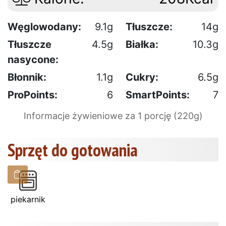
Węglowodany:
9.1g
Tłuszcze:
14g
Tłuszcze
4.5g
Białka:
10.3g
nasycone:
Błonnik:
1.1g
Cukry:
6.5g
ProPoints:
6
SmartPoints:
7
Informacje żywieniowe za 1 porcję (220g)
Sprzęt do gotowania
piekarnik