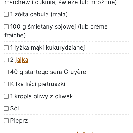
marchew i cukinia, świeże lub mrożone)
1 żółta cebula (mała)
100 g śmietany sojowej (lub crème
fraîche)
1 łyżka mąki kukurydzianej
2
jajka
40 g startego sera Gruyère
Kilka liści pietruszki
1 kropla oliwy z oliwek
Sól
Pieprz