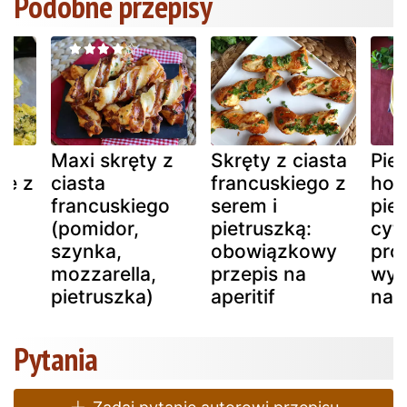
Podobne przepisy
Maxi skręty z
Skręty z ciasta
Pie
ne z
ciasta
francuskiego z
hom
francuskiego
serem i
piet
(pomidor,
pietruszką:
cyt
szynka,
obowiązkowy
pros
mozzarella,
przepis na
wyr
pietruszka)
aperitif
na s
Pytania