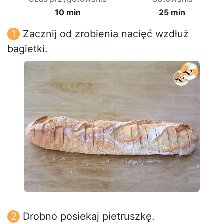
10 min
25 min
Zacznij od zrobienia nacięć wzdłuż
bagietki.
Drobno posiekaj pietruszkę.