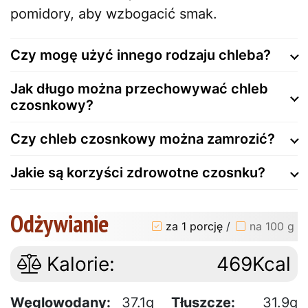
pomidory, aby wzbogacić smak.
Czy mogę użyć innego rodzaju chleba?
Jak długo można przechowywać chleb
czosnkowy?
Czy chleb czosnkowy można zamrozić?
Jakie są korzyści zdrowotne czosnku?
Odżywianie
za 1 porcję
/
na 100 g
Kalorie:
469Kcal
Węglowodany:
37.1g
Tłuszcze:
31.9g