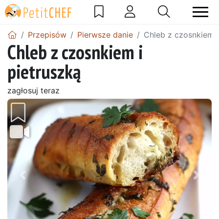
Przepisów
Pierwsze danie
Chleb z czosnkiem i
Chleb z czosnkiem i
pietruszką
zagłosuj teraz
Wróć
Dalej