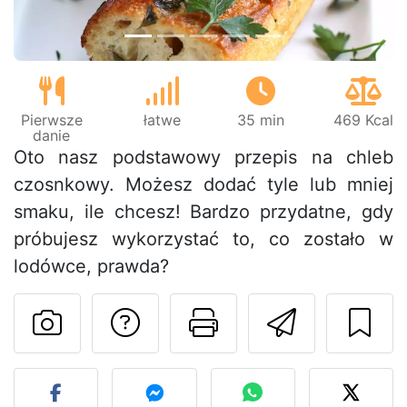
Pierwsze
łatwe
35 min
469 Kcal
danie
Oto nasz podstawowy przepis na chleb
czosnkowy. Możesz dodać tyle lub mniej
smaku, ile chcesz! Bardzo przydatne, gdy
próbujesz wykorzystać to, co zostało w
lodówce, prawda?
Zadaj pytanie auto
Drukuj stronę
Wyślij 
Opublikuj zdjęcie tego pr