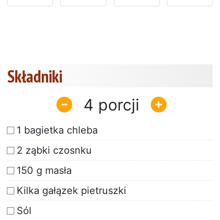
Składniki
4
1 bagietka chleba
2 ząbki czosnku
150 g masła
Kilka gałązek pietruszki
Sól