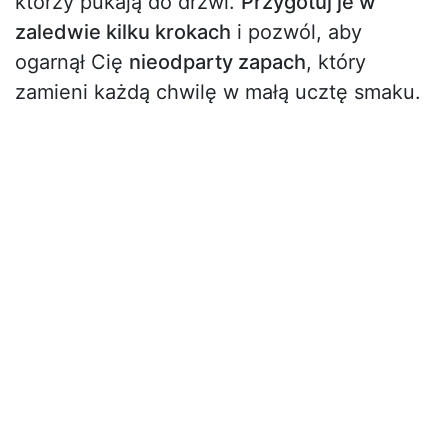
którzy pukają do drzwi.
Przygotuj je w
zaledwie kilku krokach
i pozwól, aby
ogarnął Cię
nieodparty zapach
, który
zamieni każdą chwilę w małą ucztę smaku.