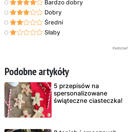
Bardzo dobry
Dobry
Średni
Słaby
Petitchef
Podobne artykóły
5 przepisów na
spersonalizowane
świąteczne ciasteczka!