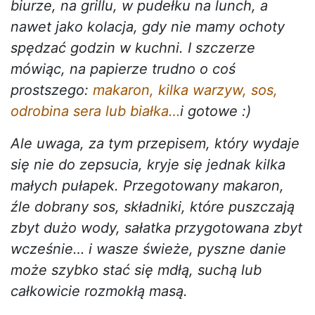
biurze, na grillu, w pudełku na lunch, a
nawet jako kolacja, gdy nie mamy ochoty
spędzać godzin w kuchni. I szczerze
mówiąc, na papierze trudno o coś
prostszego:
makaron, kilka warzyw, sos,
odrobina sera lub białka…
i gotowe :)
Ale uwaga, za tym przepisem, który wydaje
się nie do zepsucia, kryje się jednak kilka
małych pułapek. Przegotowany makaron,
źle dobrany sos, składniki, które puszczają
zbyt dużo wody, sałatka przygotowana zbyt
wcześnie… i wasze świeże, pyszne danie
może szybko stać się mdłą, suchą lub
całkowicie rozmokłą masą.