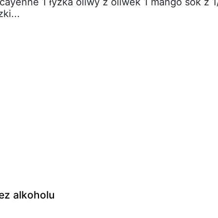
 cayenne 1 łyżka oliwy z oliwek 1 mango sok z 1
ki...
z alkoholu