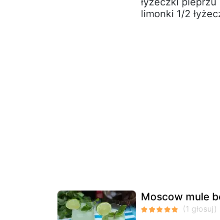
łyżeczki pieprzu
limonki 1/2 łyżecz
Moscow mule be