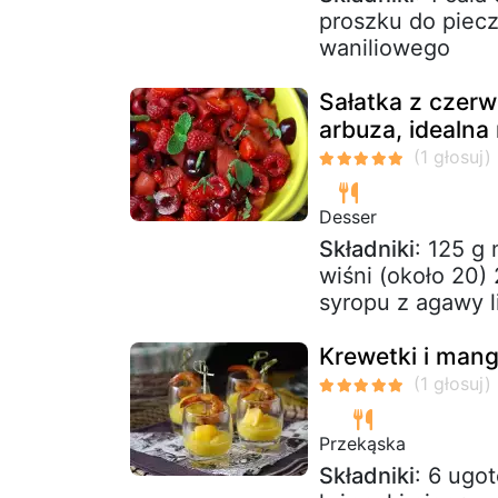
proszku do piecz
waniliowego
Sałatka z czerw
arbuza, idealna 
Desser
Składniki
: 125 g
wiśni (około 20) 
syropu z agawy l
Krewetki i mang
Przekąska
Składniki
: 6 ugo