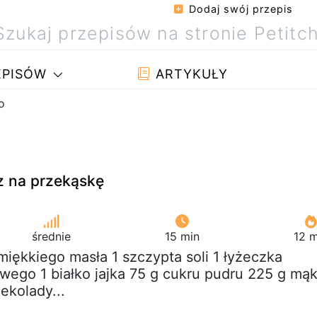
Dodaj swój przepis
PISÓW
ARTYKUŁY
o
tz na przekąskę
średnie
15 min
12 m
 miękkiego masła 1 szczypta soli 1 łyżeczka
owego 1 białko jajka 75 g cukru pudru 225 g mąk
ekolady...