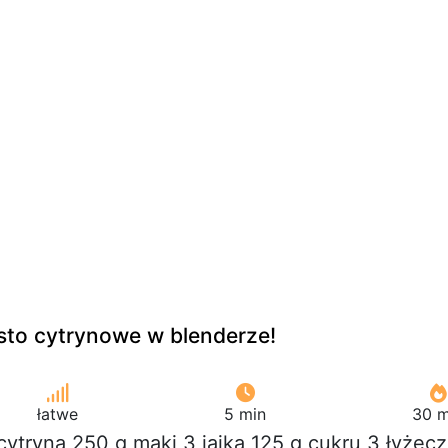
sto cytrynowe w blenderze!
łatwe
5 min
30 m
 cytryna 250 g mąki 3 jajka 125 g cukru 3 łyżecz