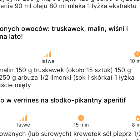
enia 90 ml oleju 80 ml mleka 1 łyżka ekstraktu
onych owoców: truskawek, malin, wiśni i
na lato!
łatwe
10 m
 malin 150 g truskawek (około 15 sztuk) 150 g
250 g arbuza 1/2 limonki (sok i skórka) 1 łyżka
iście mięty
o w verrines na słodko-pikantny aperitif
łatwe
15 min
8 m
towanych (lub surowych) krewetek sól pieprz 1/