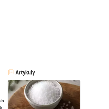
Artykuły
in
ki