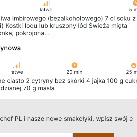
łatwe
5 m
 piwa imbirowego (bezalkoholowego) 7 cl soku z
i) Kostki lodu lub kruszony lód Świeża mięta
onka, pokrojona...
trynowa
łatwe
20 min
25 m
he ciasto 2 cytryny bez skórki 4 jajka 100 g cuk
dzianej 70 g masła
chef PL i nasze nowe smakołyki, wpisz swój e-