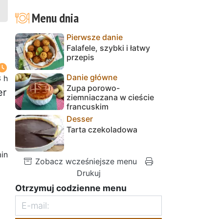
Menu dnia
Pierwsze danie
Falafele, szybki i łatwy
przepis
Danie główne
 h
Zupa porowo-
er
ziemniaczana w cieście
francuskim
Desser
Tarta czekoladowa
in
Zobacz wcześniejsze menu
Drukuj
Otrzymuj codzienne menu