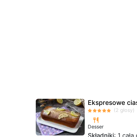
Ekspresowe cia
Desser
Składniki
: 1 cała