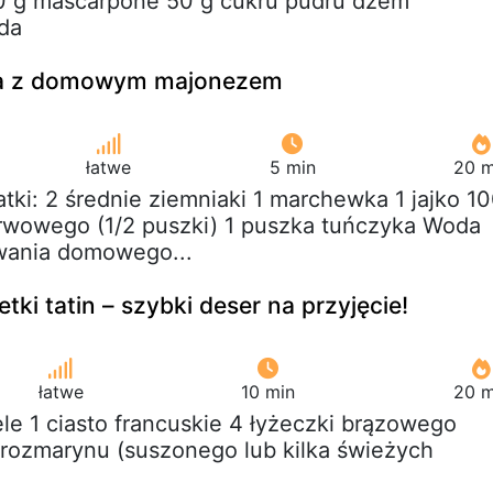
0 g mascarpone 50 g cukru pudru dżem
da
ska z domowym majonezem
łatwe
5 min
20 m
atki: 2 średnie ziemniaki 1 marchewka 1 jajko 1
rwowego (1/2 puszki) 1 puszka tuńczyka Woda
wania domowego...
tki tatin – szybki deser na przyjęcie!
łatwe
10 min
20 m
ele 1 ciasto francuskie 4 łyżeczki brązowego
 rozmarynu (suszonego lub kilka świeżych