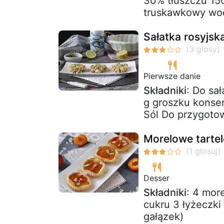
30% tłuszczu 15
truskawkowy wo
Sałatka rosyj
Pierwsze danie
Składniki
: Do sał
g groszku konse
Sól Do przygoto
Morelowe tartele
Desser
Składniki
: 4 mor
cukru 3 łyżeczki
gałązek)