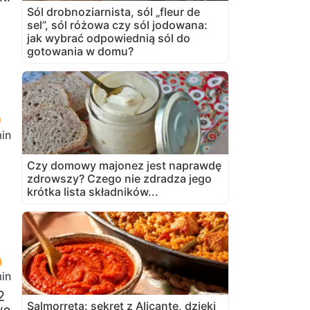
Sól drobnoziarnista, sól „fleur de
sel”, sól różowa czy sól jodowana:
jak wybrać odpowiednią sól do
gotowania w domu?
in
Czy domowy majonez jest naprawdę
zdrowszy? Czego nie zdradza jego
krótka lista składników...
in
2
Salmorreta: sekret z Alicante, dzięki