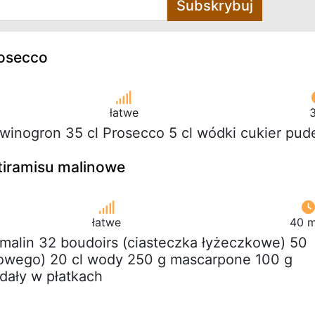
Subskrybuj
osecco
łatwe
3
 winogron 35 cl Prosecco 5 cl wódki cukier pud
 tiramisu malinowe
łatwe
40 m
 malin 32 boudoirs (ciasteczka łyżeczkowe) 50
nowego) 20 cl wody 250 g mascarpone 100 g
gdały w płatkach