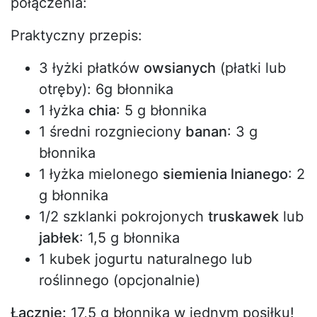
połączenia:
Praktyczny przepis:
3 łyżki płatków
owsianych
(płatki lub
otręby): 6g błonnika
1 łyżka
chia
: 5 g błonnika
1 średni rozgnieciony
banan
: 3 g
błonnika
1 łyżka mielonego
siemienia lnianego
: 2
g błonnika
1/2 szklanki pokrojonych
truskawek
lub
jabłek
: 1,5 g błonnika
1 kubek jogurtu naturalnego lub
roślinnego (opcjonalnie)
Łącznie:
17,5 g błonnika w jednym posiłku!