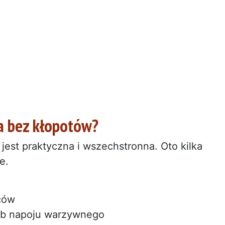
a bez kłopotów?
jest praktyczna i wszechstronna. Oto kilka
e.
ców
ub napoju warzywnego