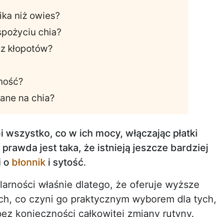
ika niż owies?
spożyciu chia?
ez kłopotów?
ność?
iane na chia?
i wszystko, co w ich mocy, włączając płatki
prawda jest taka, że istnieją jeszcze bardziej
i o
błonnik
i sytość
.
larności właśnie dlatego, że oferuje wyższe
ach, co czyni go praktycznym wyborem dla tych,
bez konieczności całkowitej zmiany rutyny.