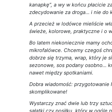
kanapkę”, a wy w końcu płacicie za
zdecydowanie za droga… i nie do 
A przecież w lodówce mieliście wł
świeże, kolorowe, praktyczne i o w
Bo latem niekoniecznie mamy ocho
mikrofalówce. Chcemy czegoś chrup
dobrze się trzyma, wrap, który je 
sezonowe, sos podany osobno… kró
nawet między spotkaniami.
Dobra wiadomość: przygotowanie le
skomplikowane!
Wystarczy znać dwie lub trzy sztu
sałatki czy posiłku, który w ogóle 