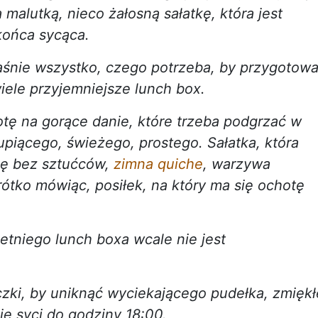
 malutką, nieco żałosną sałatkę, która jest
końca sycąca.
aśnie wszystko, czego potrzeba, by przygotow
iele przyjemniejsze lunch box.
tę na gorące danie, które trzeba podgrzać w
iącego, świeżego, prostego. Sałatka, która
się bez sztućców,
zimna quiche
, warzywa
tko mówiąc, posiłek, na który ma się ochotę
tniego lunch boxa wcale nie jest
czki, by uniknąć wyciekającego pudełka, zmiękł
nie syci do godziny 18:00.