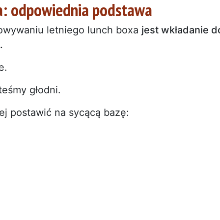
a: odpowiednia podstawa
owywaniu letniego lunch boxa
jest wkładanie d
.
e.
teśmy głodni.
iej postawić na sycącą bazę: