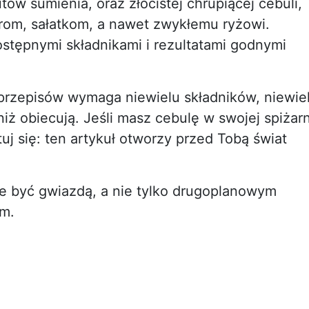
ów sumienia, oraz złocistej chrupiącej cebuli,
erom, sałatkom, a nawet zwykłemu ryżowi.
ostępnymi składnikami i rezultatami godnymi
 przepisów wymaga niewielu składników, niewie
iż obiecują. Jeśli masz cebulę w swojej spiżarn
otuj się: ten artykuł otworzy przed Tobą świat
e być gwiazdą, a nie tylko drugoplanowym
om.