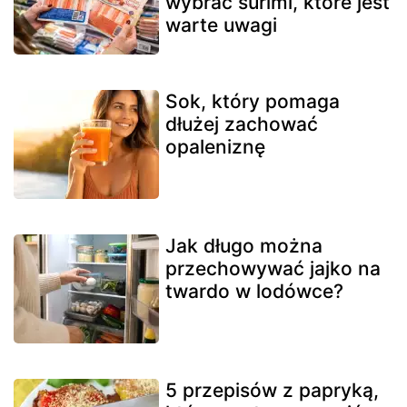
wybrać surimi, które jest
warte uwagi
Sok, który pomaga
dłużej zachować
opaleniznę
Jak długo można
przechowywać jajko na
twardo w lodówce?
5 przepisów z papryką,