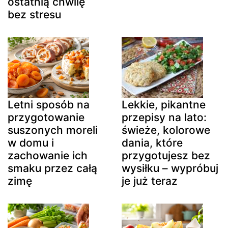
ostatnią chwilę
bez stresu
Letni sposób na
Lekkie, pikantne
przygotowanie
przepisy na lato:
suszonych moreli
świeże, kolorowe
w domu i
dania, które
zachowanie ich
przygotujesz bez
smaku przez całą
wysiłku – wypróbuj
zimę
je już teraz