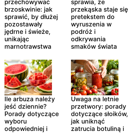
przechowywać
sprawia, że
brzoskwinie: jak
przekąska staje się
sprawić, by dłużej
pretekstem do
pozostawały
wyruszenia w
jędrne i świeże,
podróż i
unikając
odkrywania
marnotrawstwa
smaków świata
Ile arbuza należy
Uwaga na letnie
jeść dziennie?
przetwory: porady
Porady dotyczące
dotyczące słoików,
wyboru
jak uniknąć
odpowiedniej i
zatrucia botuliną i