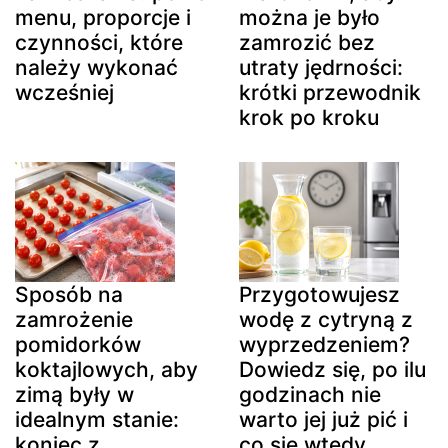
menu, proporcje i
można je było
czynności, które
zamrozić bez
należy wykonać
utraty jędrności:
wcześniej
krótki przewodnik
krok po kroku
Sposób na
Przygotowujesz
zamrożenie
wodę z cytryną z
pomidorków
wyprzedzeniem?
koktajlowych, aby
Dowiedz się, po ilu
zimą były w
godzinach nie
idealnym stanie:
warto jej już pić i
koniec z
co się wtedy