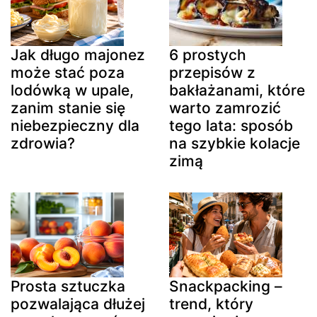
Jak długo majonez
6 prostych
może stać poza
przepisów z
lodówką w upale,
bakłażanami, które
zanim stanie się
warto zamrozić
niebezpieczny dla
tego lata: sposób
zdrowia?
na szybkie kolacje
zimą
Prosta sztuczka
Snackpacking –
pozwalająca dłużej
trend, który