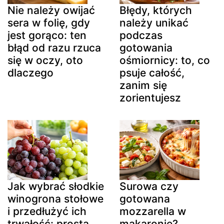
Nie należy owijać
Błędy, których
sera w folię, gdy
należy unikać
jest gorąco: ten
podczas
błąd od razu rzuca
gotowania
się w oczy, oto
ośmiornicy: to, co
dlaczego
psuje całość,
zanim się
zorientujesz
Jak wybrać słodkie
Surowa czy
winogrona stołowe
gotowana
i przedłużyć ich
mozzarella w
trwałość: prosta
makaronie?