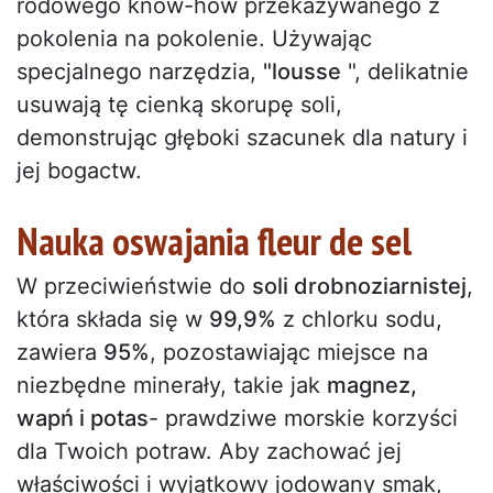
rodowego know-how przekazywanego z
pokolenia na pokolenie. Używając
specjalnego narzędzia,
"lousse
", delikatnie
usuwają tę cienką skorupę soli,
demonstrując głęboki szacunek dla natury i
jej bogactw.
Nauka oswajania fleur de sel
W przeciwieństwie do
soli drobnoziarnistej
,
która składa się w
99,9%
z chlorku sodu,
zawiera
95%
, pozostawiając miejsce na
niezbędne minerały, takie jak
magnez,
wapń i potas
- prawdziwe morskie korzyści
dla Twoich potraw. Aby zachować jej
właściwości i wyjątkowy jodowany smak,