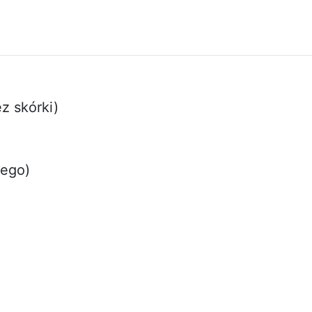
ez skórki)
iego)