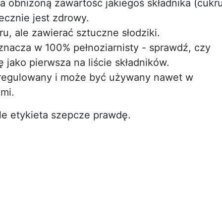
a obniżoną zawartość jakiegoś składnika (cukru
iecznie jest zdrowy.
u, ale zawierać sztuczne słodziki.
oznacza w 100% pełnoziarnisty - sprawdź, czy
ę jako pierwsza na liście składników.
in regulowany i może być używany nawet w
mi.
ale etykieta szepcze prawdę.