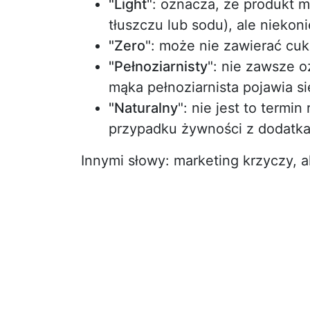
"Light
": oznacza, że produkt m
tłuszczu lub sodu), ale niekon
"Zero
": może nie zawierać cukr
"Pełnoziarnisty
": nie zawsze 
mąka pełnoziarnista pojawia si
"Naturalny
": nie jest to term
przypadku żywności z dodatka
Innymi słowy: marketing krzyczy, 