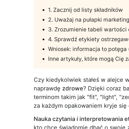
1. Zacznij od listy składników
2. Uważaj na pułapki marketi
3. Zrozumienie tabeli wartośc
4. Sprawdź etykiety ostrzegawc
Wniosek: informacja to potęga (
Inne artykuły, które mogą Cię 
Czy kiedykolwiek stałeś w alejce 
naprawdę
zdrowe
? Dzięki coraz b
terminom takim jak "fit", "light", "
za każdym opakowaniem kryje się e
Nauka czytania i interpretowania e
kto chce świadomie dbać o swoje z