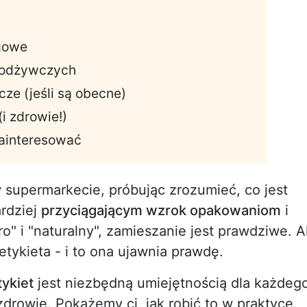
ngowe
i odżywczych
ze (jeśli są obecne)
i zdrowie!)
zainteresować
w supermarkecie, próbując zrozumieć, co jest
ardziej
przyciągającym wzrok opakowaniom
i
zero" i "naturalny", zamieszanie jest prawdziwe. A
tykieta - i to ona ujawnia prawdę.
tykiet
jest niezbędną umiejętnością dla każdeg
drowie. Pokażemy ci, jak robić to w praktyce.