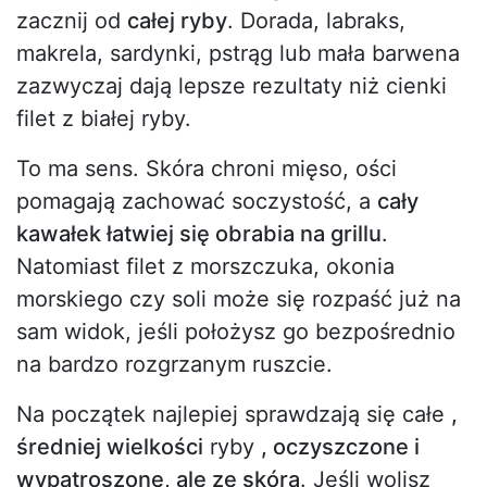
zacznij od
całej ryby
. Dorada, labraks,
makrela, sardynki, pstrąg lub mała barwena
zazwyczaj dają lepsze rezultaty niż cienki
filet z białej ryby.
To ma sens. Skóra chroni mięso, ości
pomagają zachować soczystość, a
cały
kawałek łatwiej się obrabia na grillu
.
Natomiast filet z morszczuka, okonia
morskiego czy soli może się rozpaść już na
sam widok, jeśli położysz go bezpośrednio
na bardzo rozgrzanym ruszcie.
Na początek najlepiej sprawdzają się całe
,
średniej wielkości
ryby
, oczyszczone i
wypatroszone, ale ze skórą
. Jeśli wolisz