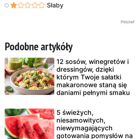
Słaby
Ptitchef
Podobne artykóły
12 sosów, winegretów i
dressingów, dzięki
którym Twoje sałatki
makaronowe staną się
daniami pełnymi smaku
5 świeżych,
niesamowitych,
niewymagających
gotowania pomysłów na