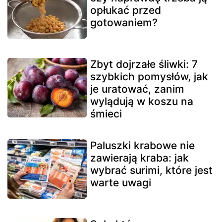
opłukać przed
gotowaniem?
Zbyt dojrzałe śliwki: 7
szybkich pomysłów, jak
je uratować, zanim
wylądują w koszu na
śmieci
Paluszki krabowe nie
zawierają kraba: jak
wybrać surimi, które jest
warte uwagi