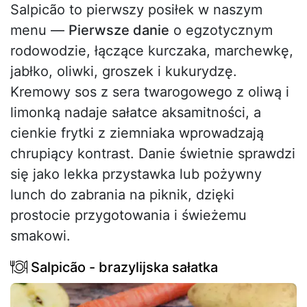
Salpicão to pierwszy posiłek w naszym
menu —
Pierwsze danie
o egzotycznym
rodowodzie, łączące kurczaka, marchewkę,
jabłko, oliwki, groszek i kukurydzę.
Kremowy sos z sera twarogowego z oliwą i
limonką nadaje sałatce aksamitności, a
cienkie frytki z ziemniaka wprowadzają
chrupiący kontrast. Danie świetnie sprawdzi
się jako lekka przystawka lub pożywny
lunch do zabrania na piknik, dzięki
prostocie przygotowania i świeżemu
smakowi.
Salpicão - brazylijska sałatka