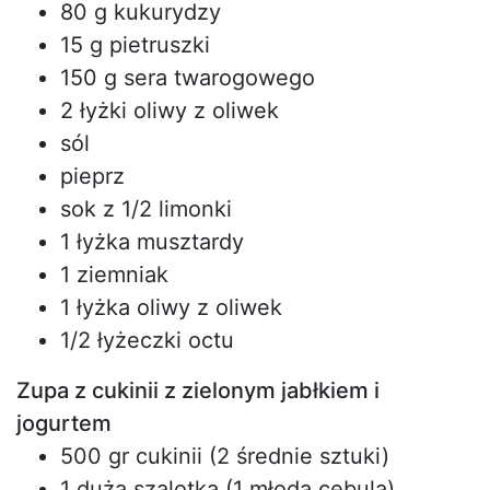
80 g kukurydzy
15 g pietruszki
150 g sera twarogowego
2 łyżki oliwy z oliwek
sól
pieprz
sok z 1/2 limonki
1 łyżka musztardy
1 ziemniak
1 łyżka oliwy z oliwek
1/2 łyżeczki octu
Zupa z cukinii z zielonym jabłkiem i
jogurtem
500 gr cukinii (2 średnie sztuki)
1 duża szalotka (1 młoda cebula)