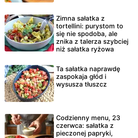
Zimna sałatka z
tortellini: purystom to
się nie spodoba, ale
znika z talerza szybciej
niż sałatka ryżowa
Ta sałatka naprawdę
zaspokaja głód i
wysusza tłuszcz
Codzienny menu, 23
czerwca: sałatka z
pieczonej papryki,