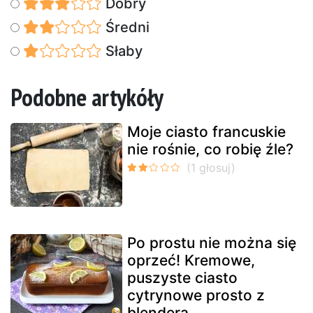
Dobry
Średni
Słaby
Podobne artykóły
Moje ciasto francuskie
nie rośnie, co robię źle?
Po prostu nie można się
oprzeć! Kremowe,
puszyste ciasto
cytrynowe prosto z
blendera