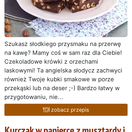
Szukasz słodkiego przysmaku na przerwę
na kawę? Mamy coś w sam raz dla Ciebie!
Czekoladowe krówki z orzechami
laskowymi! Ta angielska słodycz zachwyci
również Twoje kubki smakowe w porze
przekąski lub na deser ;-) Bardzo łatwy w
przygotowaniu, nie...
zobacz przepis
Kurczak w panierce z musztardy i