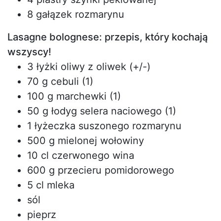
8 gałązek rozmarynu
Lasagne bolognese: przepis, który kochają
wszyscy!
3 łyżki oliwy z oliwek (+/-)
70 g cebuli (1)
100 g marchewki (1)
50 g łodyg selera naciowego (1)
1 łyżeczka suszonego rozmarynu
500 g mielonej wołowiny
10 cl czerwonego wina
600 g przecieru pomidorowego
5 cl mleka
sól
pieprz