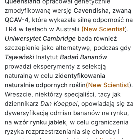
Queensland
opracował genetycznie
zmodyfikowaną wersję
Cavendisha
, zwaną
QCAV-4,
która wykazała silną odporność na
TR4 w testach w Australii
(New Scientist
).
Uniwersytet Cambridge
bada również
szczepienie jako alternatywę, podczas gdy
Tajwański
Instytut
Badań Bananów
prowadzi eksperymenty z selekcją
naturalną w celu
zidentyfikowania
naturalnie odpornych roślin
(New Scientist
).
Wreszcie, niektórzy specjaliści, tacy jak
dziennikarz
Dan Koeppel
, opowiadają się za
dywersyfikacją odmian bananów na rynku,
na
wzór rynku jabłek
, w celu ograniczenia
ryzyka rozprzestrzeniania się choroby i