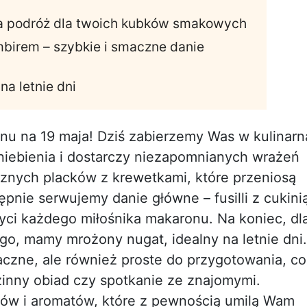
cka podróż dla twoich kubków smakowych
 imbirem – szybkie i smaczne danie
na letnie dni
u na 19 maja! Dziś zabierzemy Was w kulinarn
niebienia i dostarczy niezapomnianych wrażeń
nych placków z krewetkami, które przeniosą
pnie serwujemy danie główne – fusilli z cukini
yci każdego miłośnika makaronu. Na koniec, dl
ego, mamy mrożony nugat, idealny na letnie dni.
aczne, ale również proste do przygotowania, co
inny obiad czy spotkanie ze znajomymi.
ków i aromatów, które z pewnością umilą Wam