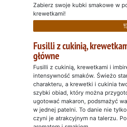
Zabierz swoje kubki smakowe w p
krewetkami!
Fusilli z cukinią, krewetka
główne
Fusilli z cukinią, krewetkami i imb
intensywność smaków. Świeżo star
charakteru, a krewetki i cukinia t
szybki obiad, który można przygot
ugotować makaron, podsmażyć warz
w jednej patelni. To danie nie tyl
czyni je atrakcyjnym na talerzu. Po
aromatem i smakiem.