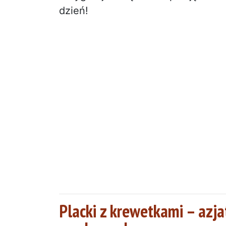
dzień!
Placki z krewetkami – azj