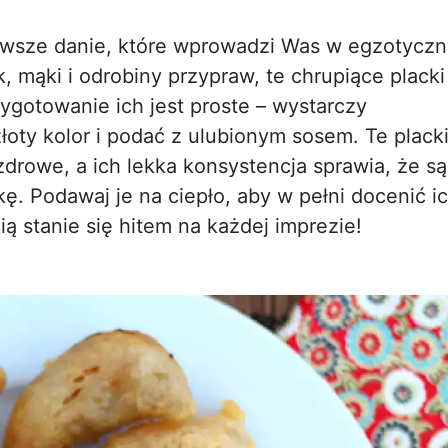
erwsze danie, które wprowadzi Was w egzotycz
, mąki i odrobiny przypraw, te chrupiące placki
gotowanie ich jest proste – wystarczy
łoty kolor i podać z ulubionym sosem. Te plack
zdrowe, a ich lekka konsystencja sprawia, że są
 Podawaj je na ciepło, aby w pełni docenić i
ą stanie się hitem na każdej imprezie!