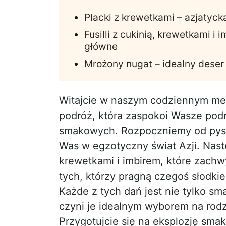
Placki z krewetkami – azjaty
Fusilli z cukinią, krewetkami i
główne
Mrożony nugat – idealny deser 
Witajcie w naszym codziennym men
podróż, która zaspokoi Wasze pod
smakowych. Rozpoczniemy od pysz
Was w egzotyczny świat Azji. Nastę
krewetkami i imbirem, które zachw
tych, którzy pragną czegoś słodki
Każde z tych dań jest nie tylko sm
czyni je idealnym wyborem na rodz
Przygotujcie się na eksplozję sma