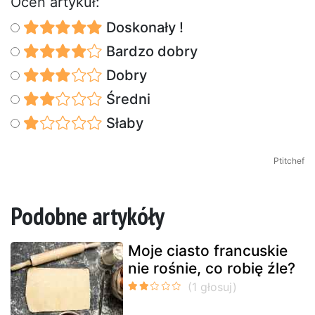
Oceń artykuł:
Doskonały !
Bardzo dobry
Dobry
Średni
Słaby
Ptitchef
Podobne artykóły
Moje ciasto francuskie
nie rośnie, co robię źle?