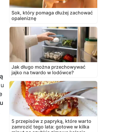
Sok, który pomaga dłużej zachować
opaleniznę
Jak długo można przechowywać
jajko na twardo w lodówce?
ą
 u
e
mu
,
5 przepisów z papryką, które warto
zamrozić tego lata: gotowe w kilka