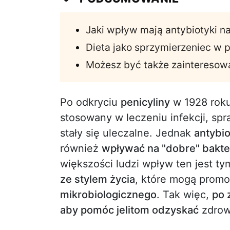
Jaki wpływ mają antybiotyki na 
Dieta jako sprzymierzeniec w 
Możesz być także zainteresow
Po odkryciu
penicyliny
w 1928 roku 
stosowany w leczeniu infekcji, spr
stały się uleczalne. Jednak
antybio
również
wpływać na "dobre" bakte
większości ludzi wpływ ten jest ty
ze stylem życia
, które mogą prom
mikrobiologicznego
. Tak więc,
po 
aby pomóc jelitom odzyskać
zdrow