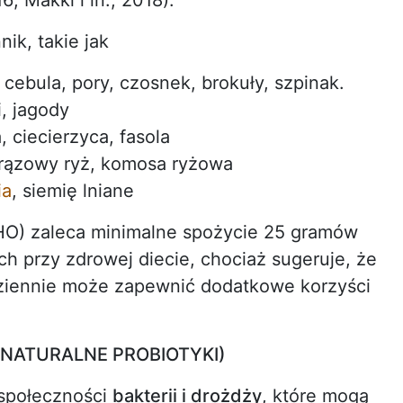
ik, takie jak
cebula, pory, czosnek, brokuły, szpinak.
, jagody
 ciecierzyca, fasola
 brązowy ryż, komosa ryżowa
ia
, siemię lniane
HO) zaleca minimalne spożycie 25 gramów
ch przy zdrowej diecie, chociaż sugeruje, że
iennie może zapewnić dodatkowe korzyści
ATURALNE PROBIOTYKI)
społeczności
bakterii i drożdży
, które mogą