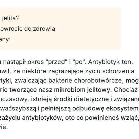
jelita?
powrocie do zdrowia
any:
nastąpił okres "przed" i "po". Antybiotyk ten,
awił, że niektóre zagrażające życiu schorzenia
tyki,
zwalczając bakterie chorobotwórcze,
mog
rie tworzące nasz mikrobiom jelitowy
. Chociaż
mczasowy, istnieją
środki dietetyczne i związan
ować
szybszą i pełniejszą odbudowę ekosyste
zażyciu antybiotyków, oto co powinieneś wziąć
ie.