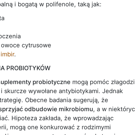
ną i bogatą w polifenole, taką jak:
ta
łoczenia
 owoce cytrusowe
i
imbir
.
IA PROBIOTYKÓW
suplementy probiotyczne
mogą pomóc złagodzi
a i skurcze wywołane antybiotykami. Jednak
rategię. Obecne badania sugerują, że
sprzyjać odbudowie mikrobiomu
, a w niektóry
ać. Hipoteza zakłada, że wprowadzając
rii, mogą one konkurować z rodzimymi