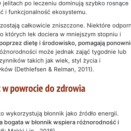
w jelitach po leczeniu dominują szybko rosnące
ć i funkcjonalność ekosystemu.
 zostają całkowicie zniszczone. Niektóre odpor
o których lek dociera w mniejszym stopniu i
ą poprzez dietę i środowisko, pomagają ponown
różnorodności może jednak zająć tygodnie lub
ynników takich jak wiek, styl życia i
yków (Dethlefsen & Relman, 2011).
c w powrocie do zdrowia
to wykorzystują błonnik jako źródło energii.
ta bogata w błonnik wspiera różnorodność i
16; Makki i in., 2018).